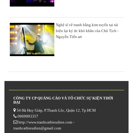
Nghệ sĩ vẽ tranh bằng kim tuyến tại tái
hiện lại ký ức khó khăn của Chủ Tịch -
Nguyễn Tiến art
CÔNG TY CP QUẢNG CÁO VÀ TỔ CHỨC SỰ KIỆN THỜI
ĐẠI
54 Hà Huy Giáp, P.Thạnh Lộc, Quận 12, Tp.HCM
0969993357
http://www.tranhcatbieudien.com -
tranhcatbieudien@gmail.com