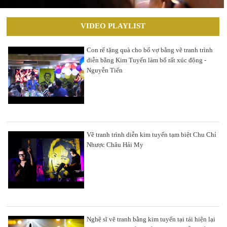
VIDEO PLAYLIST
Con rể tặng quà cho bố vợ bằng vẽ tranh trình
diễn bằng Kim Tuyến làm bố rất xúc động -
Nguyễn Tiến
Vẽ tranh trình diễn kim tuyến tạm biệt Chu Chỉ
Nhược Châu Hải My
Nghệ sĩ vẽ tranh bằng kim tuyến tại tái hiện lại