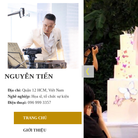
NGUYỄN TIẾN
Địa chỉ:
Quận 12 HCM, Việt Nam
Nghề nghiệp:
Họa sĩ, tổ chức sự kiện
Điện thoại:
096 999 3357
TRANG CHỦ
GIỚI THIỆU