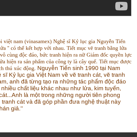
hồi việt nam (vinasamex) Nghệ sĩ Kỷ lục gia Nguyễn Tiến
' lửa '' có thể kết hợp với nhau. Tiết mục vẽ tranh bằng lửa
 vô cùng độc đáo, bức tranh hiện ra nữ Giám đốc quyền lực
lửa hiện ra sản phẩm của công ty là cây quế. Tiết mục được
Nguyễn Tiến sinh 1990 tại Nam
ch thú xúc động.
 sĩ Kỷ lục gia Việt Nam về vẽ tranh cát, vẽ tranh
 Nam, anh đã từng tạo ra những tác phẩm độc đáo
nhiều chất liệu khác nhau như lửa, kim tuyến,
át...
Anh là một trong những người tiên phong
ển tranh cát và đã góp phần đưa nghệ thuật này
án giả.''