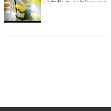
ký ức khó khăn của Chủ Tịch - Nguyễn Tiến art